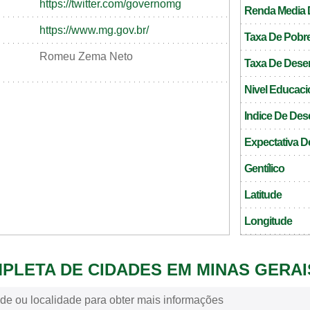
https://twitter.com/governomg
Renda Media D
https://www.mg.gov.br/
Taxa De Pobr
Romeu Zema Neto
Taxa De Des
Nivel Educaci
Indice De De
Expectativa D
Gentílico
Latitude
Longitude
MPLETA DE CIDADES EM MINAS GERAI
de ou localidade para obter mais informações