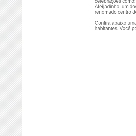
celebrações como: o
Aleijadinho, um do
renomado centro d
Confira abaixo uma
habitantes. Você po