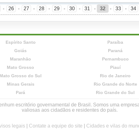
-
26
-
27
-
28
-
29
-
30
-
31
-
32
-
33
-
34
Espírito Santo
Paraíba
Goiás
Paraná
Maranhão
Pernambuco
Mato Grosso
Piauí
Mato Grosso do Sul
Rio de Janeiro
Minas Gerais
Rio Grande do Norte
Pará
Rio Grande do Sul
r nenhum escritório governamental de Brasil. Somos uma empres
valiosas aos cidadãos e residentes do país.
visos legais
|
Contate a equipe do site
|
Cidades e vilas do mun