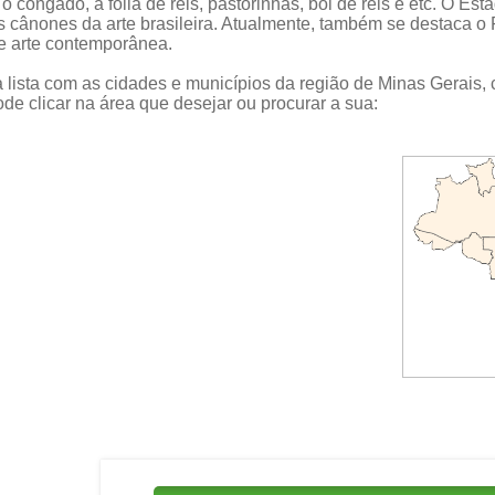
 congado, a folia de reis, pastorinhas, boi de reis e etc. O Es
s cânones da arte brasileira. Atualmente, também se destaca o 
e arte contemporânea.
 lista com as cidades e municípios da região de Minas Gerais,
de clicar na área que desejar ou procurar a sua: