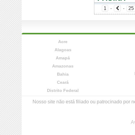
1
-
-
25
Acre
Alagoas
Amapá
Amazonas
Bahia
Ceará
Distrito Federal
Nosso site não está filiado ou patrocinado po
A