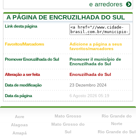
e arredores
A PÁGINA DE ENCRUZILHADA DO SUL
Link desta página
Favoritos/Marcadores
Adicione a página a seus
favoritos/marcadores
Promover Encruzilhada do Sul
Promover il município de
Encruzilhada do Sul
Alteração a ser feita
Encruzilhada do Sul
Data de modificação
23 Dezembro 2024
Data da página
6 Agosto 2026 05:19
Mato Grosso
Rio Grande do
Acre
Norte
Mato Grosso do
Alagoas
Sul
Rio Grande do Sul
Amapá