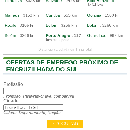
Fortaleza
: 3328 km
Salvador
: 2426 km
Belo Horizonte
:
1464 km
Manaus
: 3158 km
Curitiba
: 653 km
Goiânia
: 1580 km
Recife
: 3105 km
Belém
: 3266 km
Belém
: 3266 km
Belém
: 3266 km
Porto Alegre
: 137
Guarulhos
: 987 km
km
mais perto
Distância calculada em linha reta!
OFERTAS DE EMPREGO PRÓXIMO DE
ENCRUZILHADA DO SUL
Profissão
Profissão, Palavras-chave, companhia
Cidade
Cidade, Departamento, Região
PROCURAR