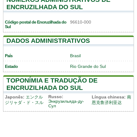
ENCRUZILHADA DO SUL
Código postal de Encruzilhada do
96610-000
Sul
DADOS ADMINISTRATIVOS
País
Brasil
Estado
Rio Grande do Sul
TOPONÍMIA E TRADUÇÃO DE
ENCRUZILHADA DO SUL
Russo:
Japonês:
エンクル
Língua chinesa:
南
Энкрузильяда-ду-
ジリャダ・ド・スル
恩克鲁济利亚达
Сул