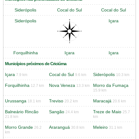
Siderópolis
Cocal do Sul
Cocal do Sul
Siderópolis
Içara
Forquilhinha
Içara
Içara
Municípios próximos de Criciúma
Içara
Cocal do Sul
Siderópolis
7.9 km
9.6 km
10.3 km
Forquilhinha
Nova Veneza
Morro da Fumaça
12.7 km
13.3 km
15.9 km
Urussanga
Treviso
Maracajá
18.1 km
20.2 km
20.6 km
Balneário Rincão
Sangão
Treze de Maio
24.4 km
25.7
21.8 km
km
Morro Grande
Araranguá
Meleiro
26.2
30.8 km
31.1 km
km