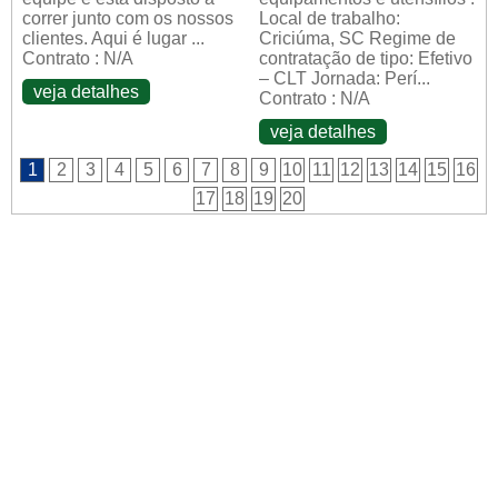
correr junto com os nossos
Local de trabalho:
clientes. Aqui é lugar ...
Criciúma, SC Regime de
Contrato : N/A
contratação de tipo: Efetivo
– CLT Jornada: Perí...
veja detalhes
Contrato : N/A
veja detalhes
1
2
3
4
5
6
7
8
9
10
11
12
13
14
15
16
17
18
19
20