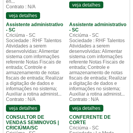
en...
veja detalhes
Contrato : N/A
veja detalhes
Assistente administrativo
Assistente administrativo
- SC
- SC
Criciúma - SC
Criciúma - SC
Sociedade : RHF Talentos
Sociedade : RHF Talentos
Atividades a serem
Atividades a serem
desenvolvidas: Alimentar
desenvolvidas: Alimentar
sistema com informações
sistema com informações
referente Notas Fiscais de
referente Notas Fiscais de
entrada; Controle e
entrada; Controle e
armazenamento de notas
armazenamento de notas
fiscais de entrada; Realizar
fiscais de entrada; Realizar
a digitação de dados e
a digitação de dados e
informações no sistema;
informações no sistema;
Auxiliar a rotina administ...
Auxiliar a rotina administ...
Contrato : N/A
Contrato : N/A
veja detalhes
veja detalhes
CONSULTOR DE
CONFERENTE DE
VENDAS SEMINOVOS |
CORTE
CRICIÚMA/SC
Criciúma - SC