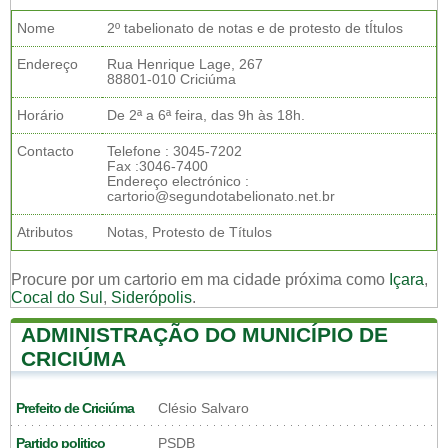
Nome
2º tabelionato de notas e de protesto de tÍtulos
Endereço
Rua Henrique Lage, 267
88801-010 Criciúma
Horário
De 2ª a 6ª feira, das 9h às 18h.
Contacto
Telefone : 3045-7202
Fax :3046-7400
Endereço electrónico :
cartorio@segundotabelionato.net.br
Atributos
Notas, Protesto de Títulos
Procure por um cartorio em ma cidade próxima como
Içara
,
Cocal do Sul
,
Siderópolis
.
ADMINISTRAÇÃO DO MUNICÍPIO DE
CRICIÚMA
Prefeito de Criciúma
Clésio Salvaro
Partido politico
PSDB