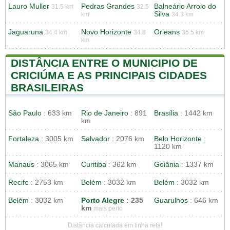
Lauro Muller
Pedras Grandes
Balneário Arroio do
31.5 km
32.5
Silva
km
34.3 km
Jaguaruna
Novo Horizonte
Orleans
34.4 km
34.8
35.5 km
km
DISTÂNCIA ENTRE O MUNICIPIO DE
CRICIÚMA E AS PRINCIPAIS CIDADES
BRASILEIRAS
São Paulo
: 633 km
Rio de Janeiro
: 891
Brasília
: 1442 km
km
Fortaleza
: 3005 km
Salvador
: 2076 km
Belo Horizonte
:
1120 km
Manaus
: 3065 km
Curitiba
: 362 km
Goiânia
: 1337 km
Recife
: 2753 km
Belém
: 3032 km
Belém
: 3032 km
Belém
: 3032 km
Porto Alegre
: 235
Guarulhos
: 646 km
km
mais perto
Distância calculada em linha reta!