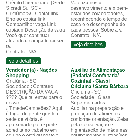
Crédito Direcionado | Sede
Valorizamos o
Sicredi Sul SC -
desenvolvimento e o bem-
Criciúma/SC Copiar link
estar dos colaboradores,
Erro ao copiar link
reconhecendo o tempo de
Compartilhar vaga Link
casa e o desempenho de
copiado Descrição da vaga
cada pessoa. Sobre a v...
Você quer continuar
Contrato : N/A
atuando e compartilhar seu
veja detalhes
ta...
Contrato : N/A
veja detalhes
Vendedor (a) - Nações
Auxiliar de Alimentação
Shopping
(Padaria/ Confeitaria/
Criciúma - SC
Cozinha) - Giassi
Sociedade : Centauro
Criciúma / Santa Bárbara
DESCRIÇÃO DA VAGA
Criciúma - SC
???? Que tal entrar para o
Sociedade : Giassi
nosso
Supermercados
#TimedeCampeões? Aqui
Auxiliar na preparação e
é lugar de gente que tem
produção de alimentos
sede de vitória, é
conforme orientação. Zelar
apaixonado por esporte,
pela conservação e
acredita no trabalho em
higienização de máquinas,
equipe e está disposto a
equipamentos e utensílios .