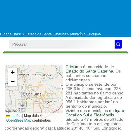
Cidade Brasil >
Estado de Santa Catarina
>
Município Criciúma
Criciúma
é uma cidade de
+
Estado do Santa Catarina
. Os
habitantes se chamam
−
criciumenses.
O município se estende por
235,6 km² e contava com 225
281 habitantes no último censo.
A densidade demográfica é de
956,1 habitantes por km² no
território do município.
Vizinho dos municípios de
Içara
,
Leaflet
|
Map data ©
Cocal do Sul
e
Siderópolis
Situado a 47 metros de altitude,
OpenStreetMap
contributors
de Criciúma tem as seguintes
coordenadas geográficas: Latitude: 28° 40' 40'' Sul, Longitude: