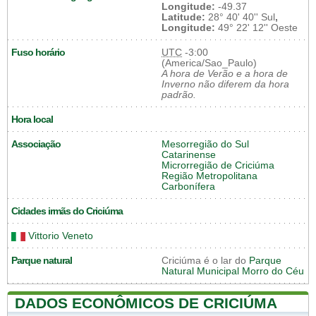
Longitude:
-49.37
Latitude:
28° 40' 40'' Sul
,
Longitude:
49° 22' 12'' Oeste
Fuso horário
UTC
-3:00
(America/Sao_Paulo)
A hora de Verão e a hora de
Inverno não diferem da hora
padrão.
Hora local
Associação
Mesorregião do Sul
Catarinense
Microrregião de Criciúma
Região Metropolitana
Carbonífera
Cidades irmãs do Criciúma
Vittorio Veneto
Parque natural
Criciúma é o lar do
Parque
Natural Municipal Morro do Céu
DADOS ECONÔMICOS DE CRICIÚMA