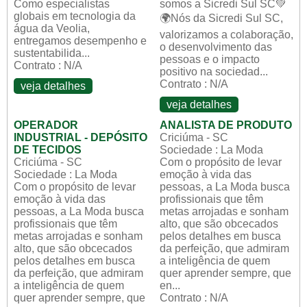
Como especialistas
somos a Sicredi Sul SC💚
globais em tecnologia da
🌍Nós da Sicredi Sul SC,
água da Veolia,
valorizamos a colaboração,
entregamos desempenho e
o desenvolvimento das
sustentabilida...
pessoas e o impacto
Contrato : N/A
positivo na sociedad...
Contrato : N/A
veja detalhes
veja detalhes
OPERADOR
ANALISTA DE PRODUTO
INDUSTRIAL - DEPÓSITO
Criciúma - SC
DE TECIDOS
Sociedade : La Moda
Criciúma - SC
Com o propósito de levar
Sociedade : La Moda
emoção à vida das
Com o propósito de levar
pessoas, a La Moda busca
emoção à vida das
profissionais que têm
pessoas, a La Moda busca
metas arrojadas e sonham
profissionais que têm
alto, que são obcecados
metas arrojadas e sonham
pelos detalhes em busca
alto, que são obcecados
da perfeição, que admiram
pelos detalhes em busca
a inteligência de quem
da perfeição, que admiram
quer aprender sempre, que
a inteligência de quem
en...
quer aprender sempre, que
Contrato : N/A