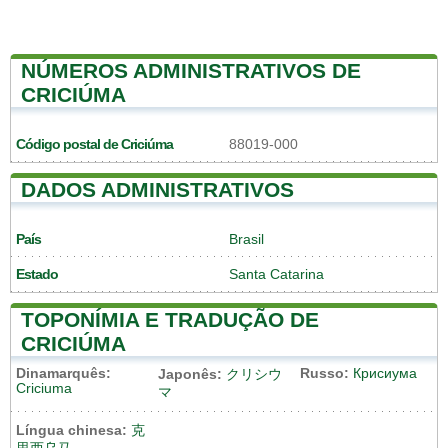
NÚMEROS ADMINISTRATIVOS DE
CRICIÚMA
Código postal de Criciúma
88019-000
DADOS ADMINISTRATIVOS
País
Brasil
Estado
Santa Catarina
TOPONÍMIA E TRADUÇÃO DE
CRICIÚMA
Dinamarquês:
Russo:
Крисиума
Japonês:
クリシウ
Criciuma
マ
Língua chinesa:
克