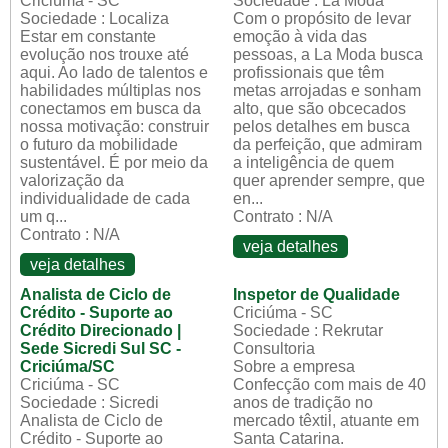
Criciúma - SC
Sociedade : La Moda
Sociedade : Localiza
Com o propósito de levar
Estar em constante
emoção à vida das
evolução nos trouxe até
pessoas, a La Moda busca
aqui. Ao lado de talentos e
profissionais que têm
habilidades múltiplas nos
metas arrojadas e sonham
conectamos em busca da
alto, que são obcecados
nossa motivação: construir
pelos detalhes em busca
o futuro da mobilidade
da perfeição, que admiram
sustentável. É por meio da
a inteligência de quem
valorização da
quer aprender sempre, que
individualidade de cada
en...
um q...
Contrato : N/A
Contrato : N/A
veja detalhes
veja detalhes
Analista de Ciclo de
Inspetor de Qualidade
Crédito - Suporte ao
Criciúma - SC
Crédito Direcionado |
Sociedade : Rekrutar
Sede Sicredi Sul SC -
Consultoria
Criciúma/SC
Sobre a empresa
Criciúma - SC
Confecção com mais de 40
Sociedade : Sicredi
anos de tradição no
Analista de Ciclo de
mercado têxtil, atuante em
Crédito - Suporte ao
Santa Catarina.