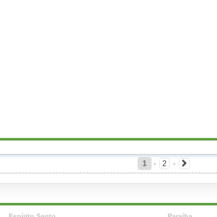
1
-
2
-
Espírito Santo
Paraíba