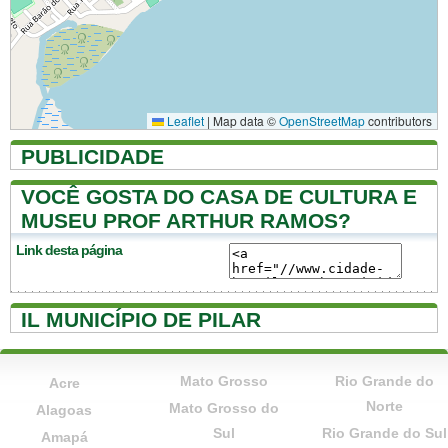
Leaflet
|
Map data ©
OpenStreetMap
contributors
PUBLICIDADE
VOCÊ GOSTA DO CASA DE CULTURA E
MUSEU PROF ARTHUR RAMOS?
Link desta página
IL MUNICÍPIO DE PILAR
Mato Grosso
Rio Grande do
Acre
Norte
Mato Grosso do
Alagoas
Sul
Rio Grande do Sul
Amapá