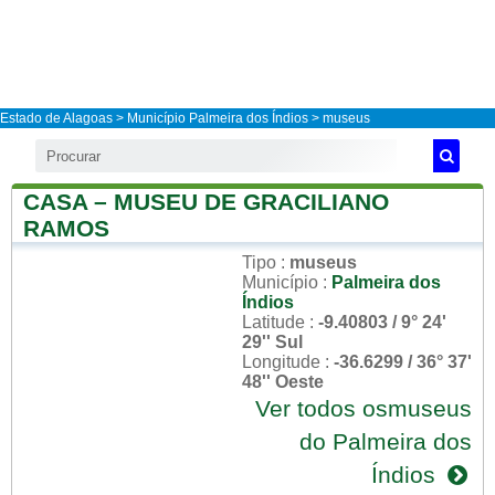
Estado de Alagoas
>
Município Palmeira dos Índios
> museus
CASA – MUSEU DE GRACILIANO
RAMOS
Tipo
:
museus
Município
:
Palmeira dos
Índios
Latitude
:
-9.40803 / 9° 24'
29'' Sul
Longitude
:
-36.6299 / 36° 37'
48'' Oeste
Ver todos osmuseus
do Palmeira dos
Índios