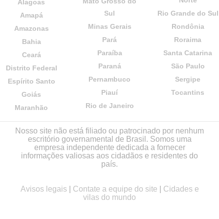
Norte
Mato Grosso do
Alagoas
Sul
Rio Grande do Sul
Amapá
Minas Gerais
Rondônia
Amazonas
Pará
Roraima
Bahia
Paraíba
Santa Catarina
Ceará
Paraná
São Paulo
Distrito Federal
Pernambuco
Sergipe
Espírito Santo
Piauí
Tocantins
Goiás
Rio de Janeiro
Maranhão
Nosso site não está filiado ou patrocinado por nenhum
escritório governamental de Brasil. Somos uma
empresa independente dedicada a fornecer
informações valiosas aos cidadãos e residentes do
país.
Avisos legais
|
Contate a equipe do site
|
Cidades e
vilas do mundo