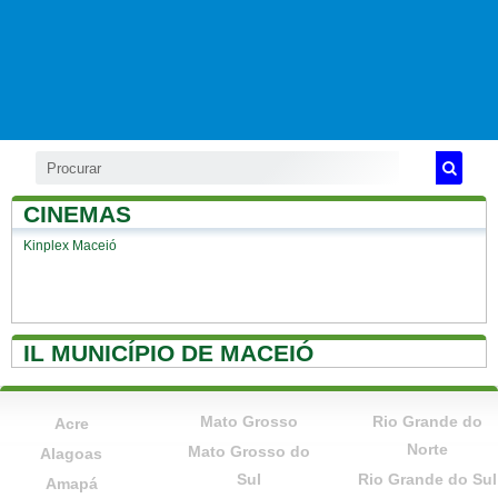
CINEMAS
Kinplex Maceió
IL MUNICÍPIO DE MACEIÓ
Mato Grosso
Rio Grande do
Acre
Norte
Mato Grosso do
Alagoas
Sul
Rio Grande do Sul
Amapá