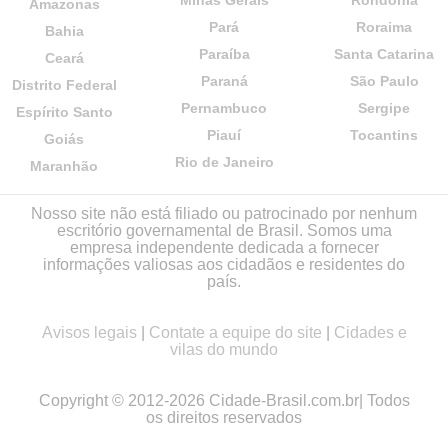
Minas Gerais
Rondônia
Amazonas
Pará
Roraima
Bahia
Paraíba
Santa Catarina
Ceará
Paraná
São Paulo
Distrito Federal
Pernambuco
Sergipe
Espírito Santo
Piauí
Tocantins
Goiás
Rio de Janeiro
Maranhão
Nosso site não está filiado ou patrocinado por nenhum
escritório governamental de Brasil. Somos uma
empresa independente dedicada a fornecer
informações valiosas aos cidadãos e residentes do
país.
Avisos legais
|
Contate a equipe do site
|
Cidades e
vilas do mundo
Copyright © 2012-2026 Cidade-Brasil.com.br| Todos
os direitos reservados