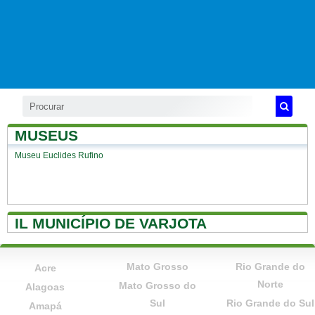
MUSEUS
Museu Euclides Rufino
IL MUNICÍPIO DE VARJOTA
Mato Grosso
Rio Grande do
Acre
Norte
Mato Grosso do
Alagoas
Sul
Rio Grande do Sul
Amapá