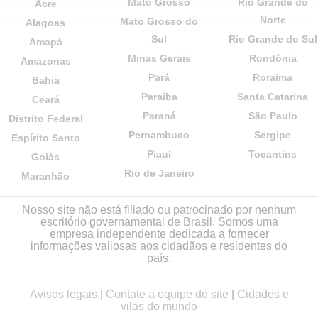
Mato Grosso
Rio Grande do
Acre
Norte
Mato Grosso do
Alagoas
Sul
Rio Grande do Sul
Amapá
Minas Gerais
Rondônia
Amazonas
Pará
Roraima
Bahia
Paraíba
Santa Catarina
Ceará
Paraná
São Paulo
Distrito Federal
Pernambuco
Sergipe
Espírito Santo
Piauí
Tocantins
Goiás
Rio de Janeiro
Maranhão
Nosso site não está filiado ou patrocinado por nenhum
escritório governamental de Brasil. Somos uma
empresa independente dedicada a fornecer
informações valiosas aos cidadãos e residentes do
país.
Avisos legais
|
Contate a equipe do site
|
Cidades e
vilas do mundo