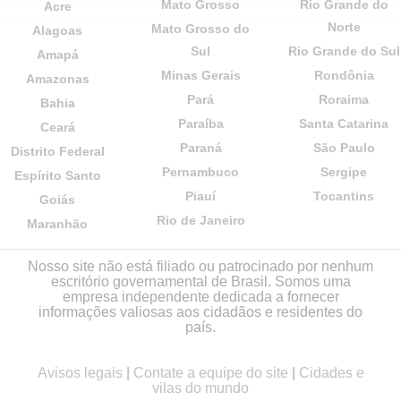
Mato Grosso
Rio Grande do
Acre
Norte
Mato Grosso do
Alagoas
Sul
Rio Grande do Sul
Amapá
Minas Gerais
Rondônia
Amazonas
Pará
Roraima
Bahia
Paraíba
Santa Catarina
Ceará
Paraná
São Paulo
Distrito Federal
Pernambuco
Sergipe
Espírito Santo
Piauí
Tocantins
Goiás
Rio de Janeiro
Maranhão
Nosso site não está filiado ou patrocinado por nenhum
escritório governamental de Brasil. Somos uma
empresa independente dedicada a fornecer
informações valiosas aos cidadãos e residentes do
país.
Avisos legais
|
Contate a equipe do site
|
Cidades e
vilas do mundo