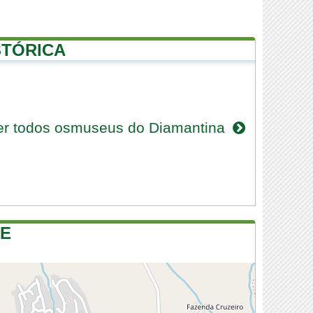
STÓRICA
er todos osmuseus do Diamantina
DE