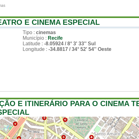
mas
EATRO E CINEMA ESPECIAL
Tipo
:
cinemas
Município
:
Recife
Latitude
:
-8.05924 / 8° 3' 33'' Sul
Longitude
:
-34.8817 / 34° 52' 54'' Oeste
ÇÃO E ITINERÁRIO PARA O CINEMA T
SPECIAL