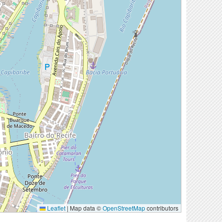
Leaflet
|
Map data ©
OpenStreetMap
contributors