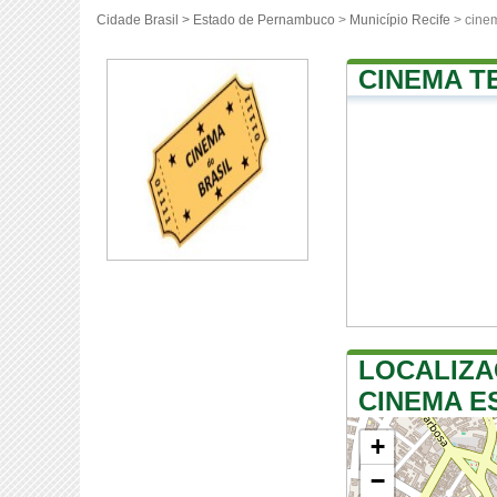
Cidade Brasil >
Estado de Pernambuco
>
Município Recife
> cine
CINEMA T
LOCALIZA
CINEMA E
+
−