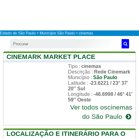
Estado de São Paulo
>
Município São Paulo
> cinemas
CINEMARK MARKET PLACE
Tipo
:
cinemas
Descrição
:
Rede Cinemark
Município
:
São Paulo
Latitude
:
-23.6221 / 23° 37'
20'' Sul
Longitude
:
-46.6998 / 46° 41'
59'' Oeste
Ver todos oscinemas
do São Paulo
LOCALIZAÇÃO E ITINERÁRIO PARA O