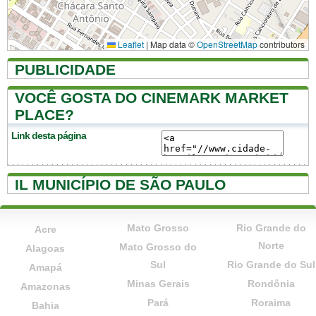
Leaflet
|
Map data ©
OpenStreetMap
contributors
PUBLICIDADE
VOCÊ GOSTA DO CINEMARK MARKET
PLACE?
Link desta página
IL MUNICÍPIO DE SÃO PAULO
Mato Grosso
Rio Grande do
Acre
Norte
Mato Grosso do
Alagoas
Sul
Rio Grande do Sul
Amapá
Minas Gerais
Rondônia
Amazonas
Pará
Roraima
Bahia