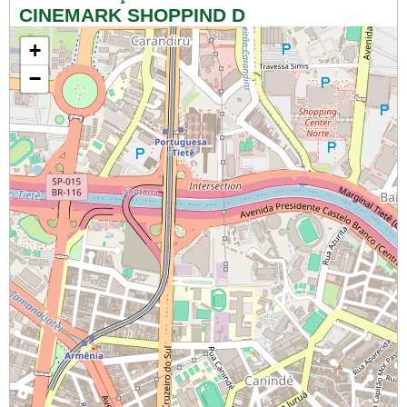
CINEMARK SHOPPIND D
+
−