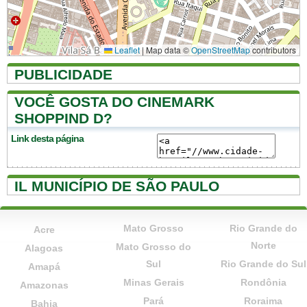
Leaflet
|
Map data ©
OpenStreetMap
contributors
PUBLICIDADE
VOCÊ GOSTA DO CINEMARK
SHOPPIND D?
Link desta página
IL MUNICÍPIO DE SÃO PAULO
Mato Grosso
Rio Grande do
Acre
Norte
Mato Grosso do
Alagoas
Sul
Rio Grande do Sul
Amapá
Minas Gerais
Rondônia
Amazonas
Pará
Roraima
Bahia