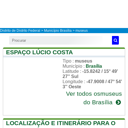
Distrito de Distrito Federal
>
Município Brasília
> museus
ESPAÇO LÚCIO COSTA
Tipo
:
museus
Município
:
Brasília
Latitude
:
-15.8242 / 15° 49'
27'' Sul
Longitude
:
-47.9008 / 47° 54'
3'' Oeste
Ver todos osmuseus
do Brasília
LOCALIZAÇÃO E ITINERÁRIO PARA O