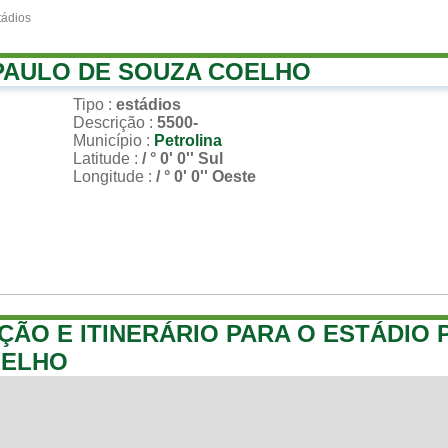
tádios
PAULO DE SOUZA COELHO
Tipo
:
estádios
Descrição
:
5500-
Município
:
Petrolina
Latitude
:
/ ° 0' 0'' Sul
Longitude
:
/ ° 0' 0'' Oeste
ÇÃO E ITINERÁRIO PARA O ESTÁDIO 
OELHO