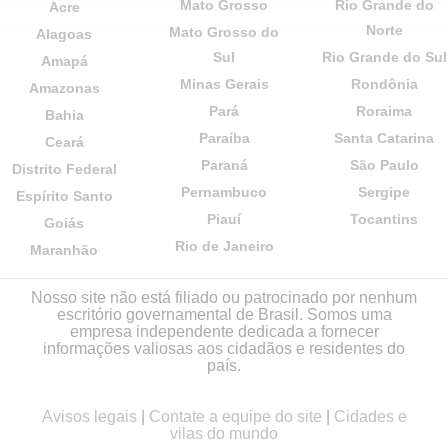
Mato Grosso
Rio Grande do
Acre
Norte
Mato Grosso do
Alagoas
Sul
Rio Grande do Sul
Amapá
Minas Gerais
Rondônia
Amazonas
Pará
Roraima
Bahia
Paraíba
Santa Catarina
Ceará
Paraná
São Paulo
Distrito Federal
Pernambuco
Sergipe
Espírito Santo
Piauí
Tocantins
Goiás
Rio de Janeiro
Maranhão
Nosso site não está filiado ou patrocinado por nenhum
escritório governamental de Brasil. Somos uma
empresa independente dedicada a fornecer
informações valiosas aos cidadãos e residentes do
país.
Avisos legais
|
Contate a equipe do site
|
Cidades e
vilas do mundo