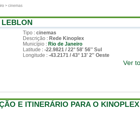
iro
> cinemas
 LEBLON
Tipo
:
cinemas
Descrição
:
Rede Kinoplex
Município
:
Rio de Janeiro
Latitude
:
-22.9821 / 22° 58' 56'' Sul
Longitude
:
-43.2171 / 43° 13' 2'' Oeste
Ver t
ÇÃO E ITINERÁRIO PARA O KINOPLE