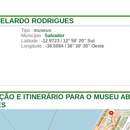
BELARDO RODRIGUES
Tipo
:
museus
Município
:
Salvador
Latitude
:
-12.9723 / 12° 58' 20'' Sul
Longitude
:
-38.5084 / 38° 30' 30'' Oeste
ÇÃO E ITINERÁRIO PARA O MUSEU A
ES