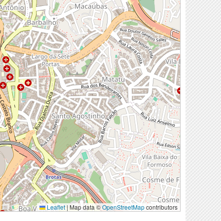
Leaflet
|
Map data ©
OpenStreetMap
contributors