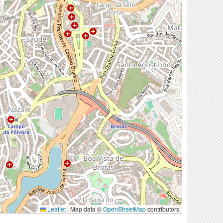
Leaflet
|
Map data ©
OpenStreetMap
contributors