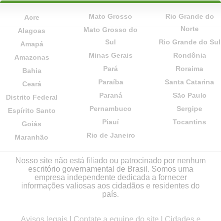
Mato Grosso
Rio Grande do
Acre
Norte
Mato Grosso do
Alagoas
Sul
Rio Grande do Sul
Amapá
Minas Gerais
Rondônia
Amazonas
Pará
Roraima
Bahia
Paraíba
Santa Catarina
Ceará
Paraná
São Paulo
Distrito Federal
Pernambuco
Sergipe
Espírito Santo
Piauí
Tocantins
Goiás
Rio de Janeiro
Maranhão
Nosso site não está filiado ou patrocinado por nenhum
escritório governamental de Brasil. Somos uma
empresa independente dedicada a fornecer
informações valiosas aos cidadãos e residentes do
país.
Avisos legais
|
Contate a equipe do site
|
Cidades e