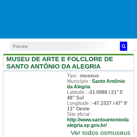
MUSEU DE ARTE E FOLCLORE DE
SANTO ANTÔNIO DA ALEGRIA
Tipo
:
museus
Município
:
Santo Antônio
da Alegria
Latitude
:
-21.0966 / 21° 5'
48'' Sul
Longitude
:
-47.1537 / 47° 9'
13'' Oeste
Site oficial
:
http://www.santoantonioda
alegria.sp.gov.br/
Ver todos osmuseus