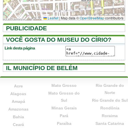
Leaflet
|
Map data ©
OpenStreetMap
contributors
PUBLICIDADE
VOCÊ GOSTA DO MUSEU DO CÍRIO?
Link desta página
IL MUNICÍPIO DE BELÉM
Mato Grosso
Rio Grande do
Acre
Norte
Mato Grosso do
Alagoas
Sul
Rio Grande do Sul
Amapá
Minas Gerais
Rondônia
Amazonas
Pará
Roraima
Bahia
Paraíba
Santa Catarina
Ceará