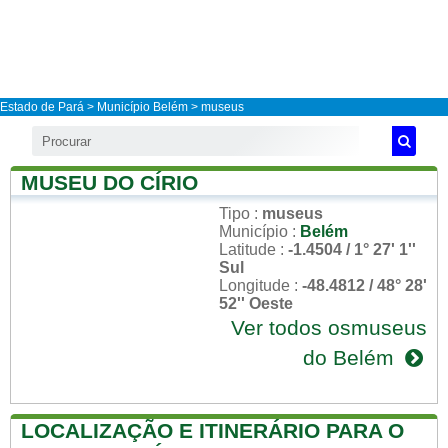
Estado de Pará
>
Município Belém
> museus
MUSEU DO CÍRIO
Tipo
:
museus
Município
:
Belém
Latitude
:
-1.4504 / 1° 27' 1''
Sul
Longitude
:
-48.4812 / 48° 28'
52'' Oeste
Ver todos osmuseus
do Belém
LOCALIZAÇÃO E ITINERÁRIO PARA O