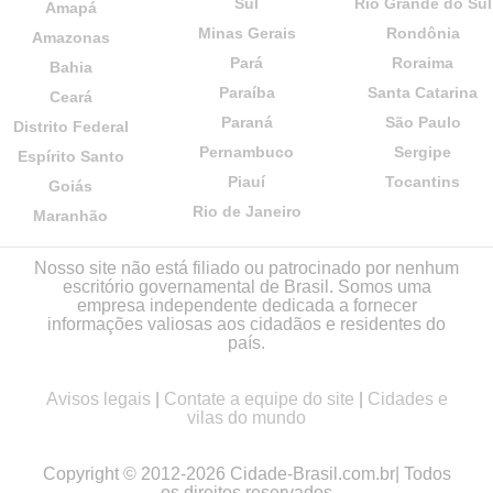
Sul
Rio Grande do Sul
Amapá
Minas Gerais
Rondônia
Amazonas
Pará
Roraima
Bahia
Paraíba
Santa Catarina
Ceará
Paraná
São Paulo
Distrito Federal
Pernambuco
Sergipe
Espírito Santo
Piauí
Tocantins
Goiás
Rio de Janeiro
Maranhão
Nosso site não está filiado ou patrocinado por nenhum
escritório governamental de Brasil. Somos uma
empresa independente dedicada a fornecer
informações valiosas aos cidadãos e residentes do
país.
Avisos legais
|
Contate a equipe do site
|
Cidades e
vilas do mundo
Copyright © 2012-2026 Cidade-Brasil.com.br| Todos
os direitos reservados