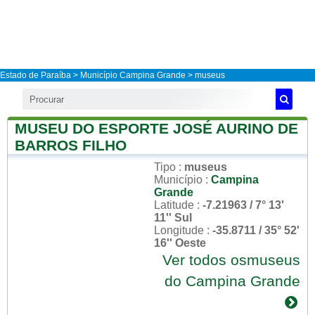
Estado de Paraíba
>
Município Campina Grande
> museus
MUSEU DO ESPORTE JOSÉ AURINO DE
BARROS FILHO
Tipo
:
museus
Município
:
Campina
Grande
Latitude
:
-7.21963 / 7° 13'
11'' Sul
Longitude
:
-35.8711 / 35° 52'
16'' Oeste
Ver todos osmuseus
do Campina Grande