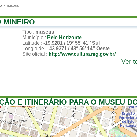
te
> museus
 MINEIRO
Tipo
:
museus
Município
:
Belo Horizonte
Latitude
:
-19.9281 / 19° 55' 41'' Sul
Longitude
:
-43.9371 / 43° 56' 14'' Oeste
Site oficial
:
http://www.cultura.mg.gov.br/
Ver 
ÇÃO E ITINERÁRIO PARA O MUSEU DO