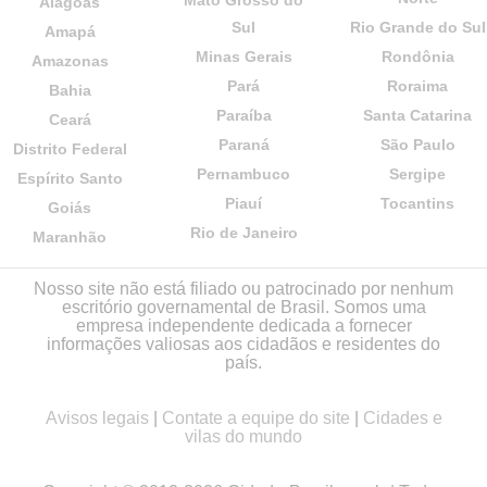
Mato Grosso do
Alagoas
Sul
Rio Grande do Sul
Amapá
Minas Gerais
Rondônia
Amazonas
Pará
Roraima
Bahia
Paraíba
Santa Catarina
Ceará
Paraná
São Paulo
Distrito Federal
Pernambuco
Sergipe
Espírito Santo
Piauí
Tocantins
Goiás
Rio de Janeiro
Maranhão
Nosso site não está filiado ou patrocinado por nenhum
escritório governamental de Brasil. Somos uma
empresa independente dedicada a fornecer
informações valiosas aos cidadãos e residentes do
país.
Avisos legais
|
Contate a equipe do site
|
Cidades e
vilas do mundo