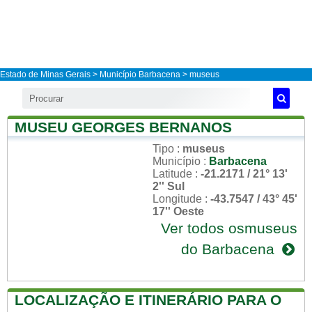
Estado de Minas Gerais
>
Município Barbacena
> museus
MUSEU GEORGES BERNANOS
Tipo
:
museus
Município
:
Barbacena
Latitude
:
-21.2171 / 21° 13'
2'' Sul
Longitude
:
-43.7547 / 43° 45'
17'' Oeste
Ver todos osmuseus
do Barbacena
LOCALIZAÇÃO E ITINERÁRIO PARA O