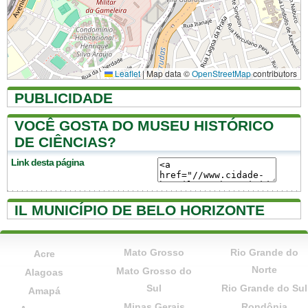
Leaflet
|
Map data ©
OpenStreetMap
contributors
PUBLICIDADE
VOCÊ GOSTA DO MUSEU HISTÓRICO
DE CIÊNCIAS?
Link desta página
IL MUNICÍPIO DE BELO HORIZONTE
Mato Grosso
Rio Grande do
Acre
Norte
Mato Grosso do
Alagoas
Sul
Rio Grande do Sul
Amapá
Minas Gerais
Rondônia