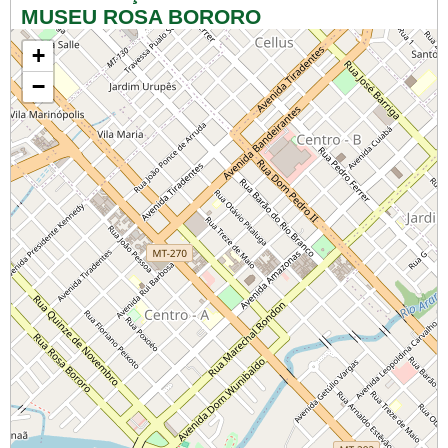
MUSEU ROSA BORORO
+
−