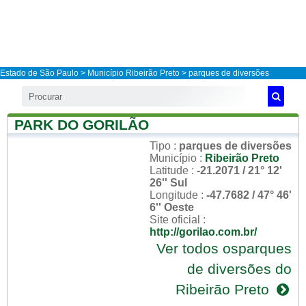
Estado de São Paulo
>
Município Ribeirão Preto
> parques de diversões
PARK DO GORILÃO
Tipo
:
parques de diversões
Município
:
Ribeirão Preto
Latitude
:
-21.2071 / 21° 12'
26'' Sul
Longitude
:
-47.7682 / 47° 46'
6'' Oeste
Site oficial
:
http://gorilao.com.br/
Ver todos osparques
de diversões do
Ribeirão Preto