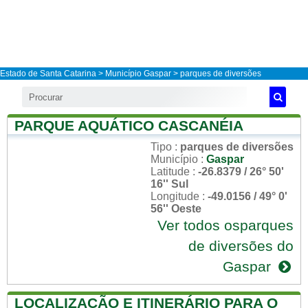
Estado de Santa Catarina
>
Município Gaspar
> parques de diversões
PARQUE AQUÁTICO CASCANÉIA
Tipo
:
parques de diversões
Município
:
Gaspar
Latitude
:
-26.8379 / 26° 50'
16'' Sul
Longitude
:
-49.0156 / 49° 0'
56'' Oeste
Ver todos osparques
de diversões do
Gaspar
LOCALIZAÇÃO E ITINERÁRIO PARA O