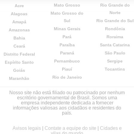
Mato Grosso
Rio Grande do
Acre
Norte
Mato Grosso do
Alagoas
Sul
Rio Grande do Sul
Amapá
Minas Gerais
Rondônia
Amazonas
Pará
Roraima
Bahia
Paraíba
Santa Catarina
Ceará
Paraná
São Paulo
Distrito Federal
Pernambuco
Sergipe
Espírito Santo
Piauí
Tocantins
Goiás
Rio de Janeiro
Maranhão
Nosso site não está filiado ou patrocinado por nenhum
escritório governamental de Brasil. Somos uma
empresa independente dedicada a fornecer
informações valiosas aos cidadãos e residentes do
país.
Avisos legais
|
Contate a equipe do site
|
Cidades e
vilas do mundo