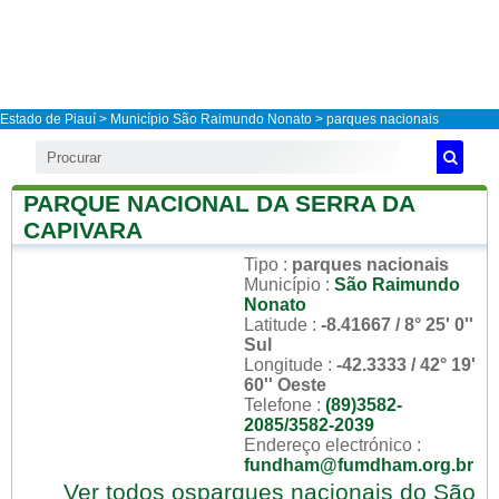
Estado de Piauí
>
Município São Raimundo Nonato
> parques nacionais
PARQUE NACIONAL DA SERRA DA
CAPIVARA
Tipo
:
parques nacionais
Município
:
São Raimundo
Nonato
Latitude
:
-8.41667 / 8° 25' 0''
Sul
Longitude
:
-42.3333 / 42° 19'
60'' Oeste
Telefone
:
(89)3582-
2085/3582-2039
Endereço electrónico
:
fundham@fumdham.org.br
Ver todos osparques nacionais do São