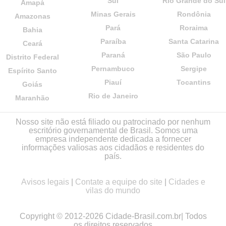
Sul
Rio Grande do Sul
Amapá
Minas Gerais
Rondônia
Amazonas
Pará
Roraima
Bahia
Paraíba
Santa Catarina
Ceará
Paraná
São Paulo
Distrito Federal
Pernambuco
Sergipe
Espírito Santo
Piauí
Tocantins
Goiás
Rio de Janeiro
Maranhão
Nosso site não está filiado ou patrocinado por nenhum
escritório governamental de Brasil. Somos uma
empresa independente dedicada a fornecer
informações valiosas aos cidadãos e residentes do
país.
Avisos legais
|
Contate a equipe do site
|
Cidades e
vilas do mundo
Copyright © 2012-2026 Cidade-Brasil.com.br| Todos
os direitos reservados