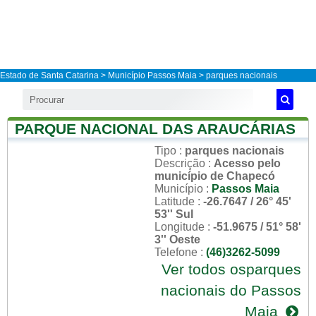
Estado de Santa Catarina
>
Município Passos Maia
> parques nacionais
PARQUE NACIONAL DAS ARAUCÁRIAS
Tipo
:
parques nacionais
Descrição
:
Acesso pelo
município de Chapecó
Município
:
Passos Maia
Latitude
:
-26.7647 / 26° 45'
53'' Sul
Longitude
:
-51.9675 / 51° 58'
3'' Oeste
Telefone
:
(46)3262-5099
Ver todos osparques
nacionais do Passos
Maia