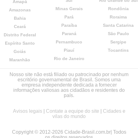
Sul
Rio Grande do Sul
Amapá
Minas Gerais
Rondônia
Amazonas
Pará
Roraima
Bahia
Paraíba
Santa Catarina
Ceará
Paraná
São Paulo
Distrito Federal
Pernambuco
Sergipe
Espírito Santo
Piauí
Tocantins
Goiás
Rio de Janeiro
Maranhão
Nosso site não está filiado ou patrocinado por nenhum
escritório governamental de Brasil. Somos uma
empresa independente dedicada a fornecer
informações valiosas aos cidadãos e residentes do
país.
Avisos legais
|
Contate a equipe do site
|
Cidades e
vilas do mundo
Copyright © 2012-2026 Cidade-Brasil.com.br| Todos
os direitos reservados