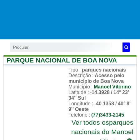
PARQUE NACIONAL DE BOA NOVA
Tipo
:
parques nacionais
Descrição
:
Acesso pelo
município de Boa Nova
Município
:
Manoel Vitorino
Latitude
:
-14.3928 / 14° 23'
34'' Sul
Longitude
:
-40.1358 / 40° 8'
9'' Oeste
Telefone
:
(77)3433-2145
Ver todos osparques
nacionais do Manoel