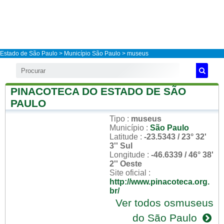
Estado de São Paulo
>
Município São Paulo
> museus
PINACOTECA DO ESTADO DE SÃO
PAULO
Tipo
:
museus
Município
:
São Paulo
Latitude
:
-23.5343 / 23° 32'
3'' Sul
Longitude
:
-46.6339 / 46° 38'
2'' Oeste
Site oficial
:
http://www.pinacoteca.org.
br/
Ver todos osmuseus
do São Paulo