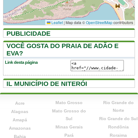
Leaflet
|
Map data ©
OpenStreetMap
contributors
PUBLICIDADE
VOCÊ GOSTA DO PRAIA DE ADÃO E
EVA?
Link desta página
IL MUNICÍPIO DE NITERÓI
Mato Grosso
Rio Grande do
Acre
Norte
Mato Grosso do
Alagoas
Sul
Rio Grande do Sul
Amapá
Minas Gerais
Rondônia
Amazonas
Pará
Roraima
Bahia