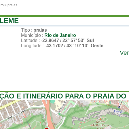
iro
> praias
 LEME
Tipo
:
praias
Município
:
Rio de Janeiro
Latitude
:
-22.9647 / 22° 57' 53'' Sul
Longitude
:
-43.1702 / 43° 10' 13'' Oeste
Ver
ÇÃO E ITINERÁRIO PARA O PRAIA DO