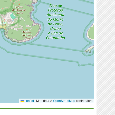
Leaflet
|
Map data ©
OpenStreetMap
contributors