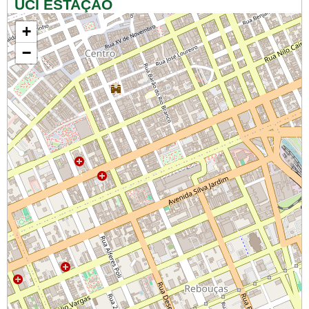
UCI ESTAÇÃO
+
−