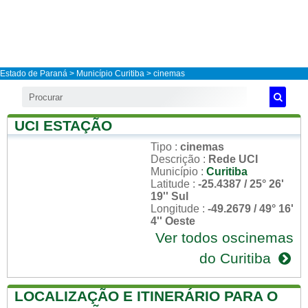
Estado de Paraná
>
Município Curitiba
> cinemas
UCI ESTAÇÃO
Tipo
:
cinemas
Descrição
:
Rede UCI
Município
:
Curitiba
Latitude
:
-25.4387 / 25° 26'
19'' Sul
Longitude
:
-49.2679 / 49° 16'
4'' Oeste
Ver todos oscinemas
do Curitiba
LOCALIZAÇÃO E ITINERÁRIO PARA O