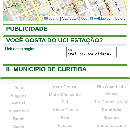
Leaflet
|
Map data ©
OpenStreetMap
contributors
PUBLICIDADE
VOCÊ GOSTA DO UCI ESTAÇÃO?
Link desta página
IL MUNICÍPIO DE CURITIBA
Mato Grosso
Rio Grande do
Acre
Norte
Mato Grosso do
Alagoas
Sul
Rio Grande do Sul
Amapá
Minas Gerais
Rondônia
Amazonas
Pará
Roraima
Bahia
Paraíba
Santa Catarina
Ceará