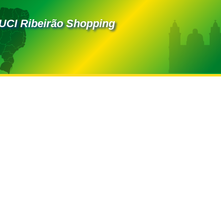
 UCI Ribeirão Shopping