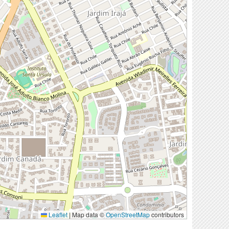
Leaflet
|
Map data ©
OpenStreetMap
contributors