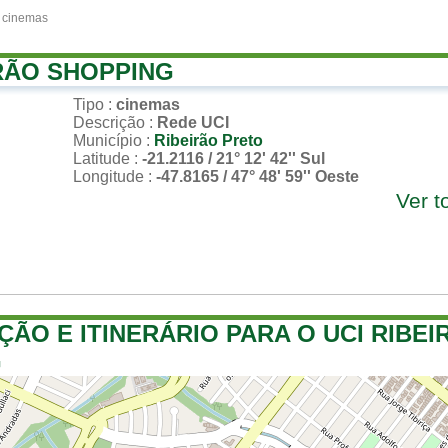
 cinemas
IRÃO SHOPPING
Tipo
:
cinemas
Descrição
:
Rede UCI
Município
:
Ribeirão Preto
Latitude
:
-21.2116 / 21° 12' 42'' Sul
Longitude
:
-47.8165 / 47° 48' 59'' Oeste
Ver t
ÇÃO E ITINERÁRIO PARA O UCI RIBEI
G