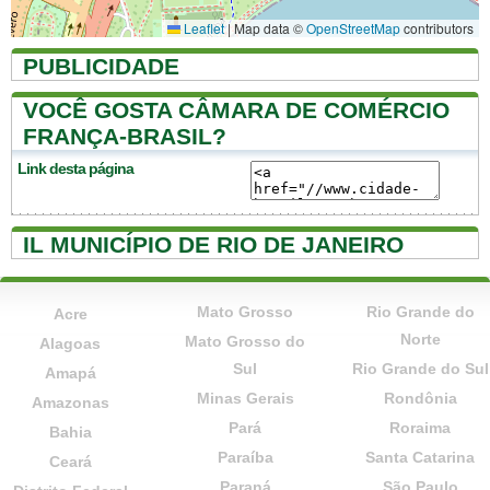
Leaflet
|
Map data ©
OpenStreetMap
contributors
PUBLICIDADE
VOCÊ GOSTA CÂMARA DE COMÉRCIO
FRANÇA-BRASIL?
Link desta página
IL MUNICÍPIO DE RIO DE JANEIRO
Mato Grosso
Rio Grande do
Acre
Norte
Mato Grosso do
Alagoas
Sul
Rio Grande do Sul
Amapá
Minas Gerais
Rondônia
Amazonas
Pará
Roraima
Bahia
Paraíba
Santa Catarina
Ceará
Paraná
São Paulo