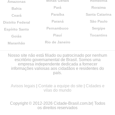
Minas Gerais
Rondônia
Amazonas
Pará
Roraima
Bahia
Paraíba
Santa Catarina
Ceará
Paraná
São Paulo
Distrito Federal
Pernambuco
Sergipe
Espírito Santo
Piauí
Tocantins
Goiás
Rio de Janeiro
Maranhão
Nosso site não está filiado ou patrocinado por nenhum
escritório governamental de Brasil. Somos uma
empresa independente dedicada a fornecer
informações valiosas aos cidadãos e residentes do
país.
Avisos legais
|
Contate a equipe do site
|
Cidades e
vilas do mundo
Copyright © 2012-2026 Cidade-Brasil.com.br| Todos
os direitos reservados