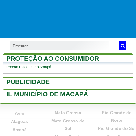
PROTEÇÃO AO CONSUMIDOR
Procon Estadual do Amapá
PUBLICIDADE
IL MUNICÍPIO DE MACAPÁ
Mato Grosso
Rio Grande do
Acre
Norte
Mato Grosso do
Alagoas
Sul
Rio Grande do Sul
Amapá