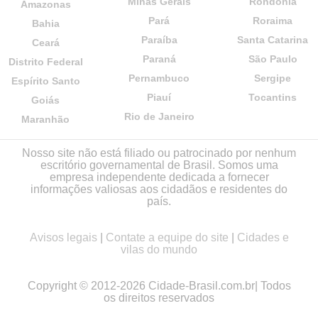
Minas Gerais
Rondônia
Amazonas
Pará
Roraima
Bahia
Paraíba
Santa Catarina
Ceará
Paraná
São Paulo
Distrito Federal
Pernambuco
Sergipe
Espírito Santo
Piauí
Tocantins
Goiás
Rio de Janeiro
Maranhão
Nosso site não está filiado ou patrocinado por nenhum
escritório governamental de Brasil. Somos uma
empresa independente dedicada a fornecer
informações valiosas aos cidadãos e residentes do
país.
Avisos legais
|
Contate a equipe do site
|
Cidades e
vilas do mundo
Copyright © 2012-2026 Cidade-Brasil.com.br| Todos
os direitos reservados