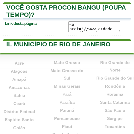
VOCÊ GOSTA PROCON BANGU (POUPA
TEMPO)?
Link desta página
IL MUNICÍPIO DE RIO DE JANEIRO
Mato Grosso
Rio Grande do
Acre
Norte
Mato Grosso do
Alagoas
Sul
Rio Grande do Sul
Amapá
Minas Gerais
Rondônia
Amazonas
Pará
Roraima
Bahia
Paraíba
Santa Catarina
Ceará
Paraná
São Paulo
Distrito Federal
Pernambuco
Sergipe
Espírito Santo
Piauí
Tocantins
Goiás