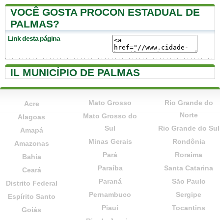
VOCÊ GOSTA PROCON ESTADUAL DE
PALMAS?
Link desta página
IL MUNICÍPIO DE PALMAS
Mato Grosso
Rio Grande do
Acre
Norte
Mato Grosso do
Alagoas
Sul
Rio Grande do Sul
Amapá
Minas Gerais
Rondônia
Amazonas
Pará
Roraima
Bahia
Paraíba
Santa Catarina
Ceará
Paraná
São Paulo
Distrito Federal
Pernambuco
Sergipe
Espírito Santo
Piauí
Tocantins
Goiás