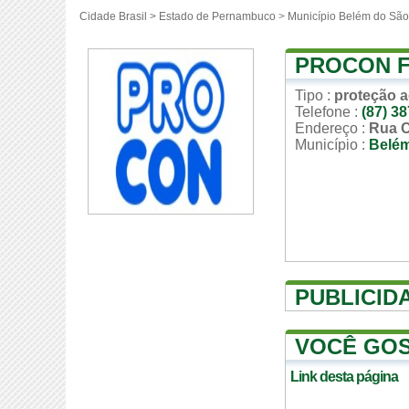
Cidade Brasil >
Estado de Pernambuco
>
Município Belém do São
PROCON 
Tipo
:
proteção 
Telefone
:
(87) 3
Endereço
:
Rua C
Município
:
Belém
PUBLICID
VOCÊ GOS
Link desta página