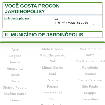
VOCÊ GOSTA PROCON
JARDINÓPOLIS?
Link desta página
IL MUNICÍPIO DE JARDINÓPOLIS
Mato Grosso
Rio Grande do
Acre
Norte
Mato Grosso do
Alagoas
Sul
Rio Grande do Sul
Amapá
Minas Gerais
Rondônia
Amazonas
Pará
Roraima
Bahia
Paraíba
Santa Catarina
Ceará
Paraná
São Paulo
Distrito Federal
Pernambuco
Sergipe
Espírito Santo
Piauí
Tocantins
Goiás