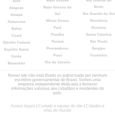
Mato Grosso
Rio Grande do
Acre
Norte
Mato Grosso do
Alagoas
Sul
Rio Grande do Sul
Amapá
Minas Gerais
Rondônia
Amazonas
Pará
Roraima
Bahia
Paraíba
Santa Catarina
Ceará
Paraná
São Paulo
Distrito Federal
Pernambuco
Sergipe
Espírito Santo
Piauí
Tocantins
Goiás
Rio de Janeiro
Maranhão
Nosso site não está filiado ou patrocinado por nenhum
escritório governamental de Brasil. Somos uma
empresa independente dedicada a fornecer
informações valiosas aos cidadãos e residentes do
país.
Avisos legais
|
Contate a equipe do site
|
Cidades e
vilas do mundo