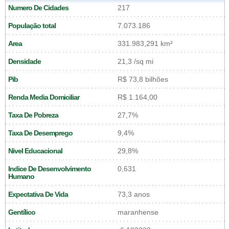
Numero De Cidades
217
População total
7.073.186
Area
331.983,291 km²
Densidade
21,3 /sq mi
Pib
R$ 73,8 bilhões
Renda Media Domiciliar
R$ 1.164,00
Taxa De Pobreza
27,7%
Taxa De Desemprego
9,4%
Nivel Educacional
29,8%
Indice De Desenvolvimento
0,631
Humano
Expectativa De Vida
73,3 anos
Gentílico
maranhense