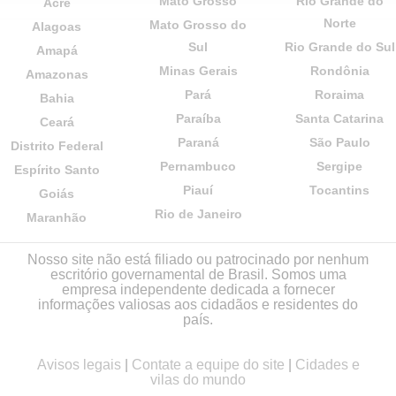
Mato Grosso
Rio Grande do
Acre
Norte
Mato Grosso do
Alagoas
Sul
Rio Grande do Sul
Amapá
Minas Gerais
Rondônia
Amazonas
Pará
Roraima
Bahia
Paraíba
Santa Catarina
Ceará
Paraná
São Paulo
Distrito Federal
Pernambuco
Sergipe
Espírito Santo
Piauí
Tocantins
Goiás
Rio de Janeiro
Maranhão
Nosso site não está filiado ou patrocinado por nenhum
escritório governamental de Brasil. Somos uma
empresa independente dedicada a fornecer
informações valiosas aos cidadãos e residentes do
país.
Avisos legais
|
Contate a equipe do site
|
Cidades e
vilas do mundo