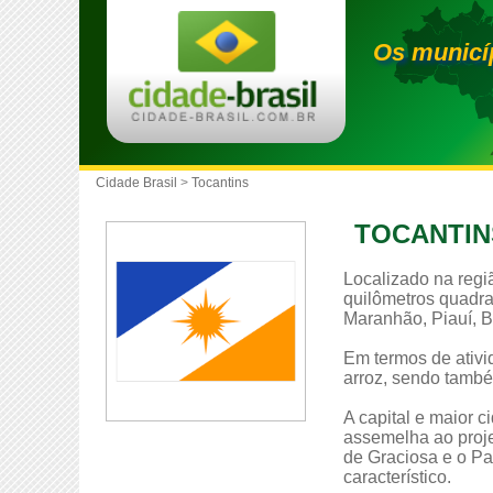
Os municí
Cidade Brasil
>
Tocantins
TOCANTIN
Localizado na regiã
quilômetros quadra
Maranhão, Piauí, B
Em termos de ativi
arroz, sendo tamb
A capital e maior 
assemelha ao projet
de Graciosa e o Pa
característico.