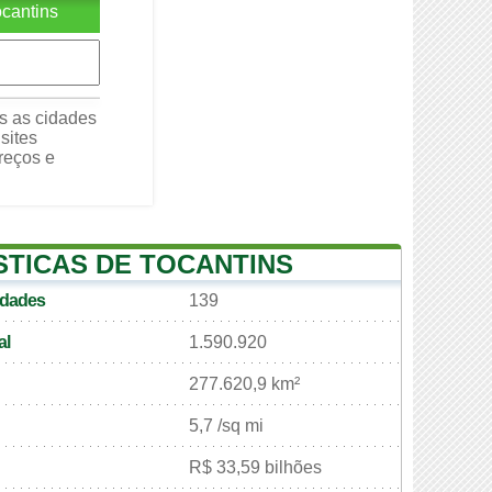
cantins
s as cidades
sites
ereços e
STICAS DE TOCANTINS
idades
139
al
1.590.920
277.620,9 km²
5,7 /sq mi
R$ 33,59 bilhões