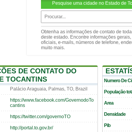
Pesquise uma cidade no Estado de To
Obtenha as informações de contato de toda
deste estado. Encontre informações gerais, 
oficiais, e-mails, números de telefone, end
muito mais.
ÕES DE CONTATO DO
ESTATÍ
E TOCANTINS
Numero De C
Palácio Araguaia, Palmas, TO, Brazil
População tot
https://www.facebook.com/GovernodoTo
Area
cantins
Densidade
https://twitter.com/governoTO
Pib
http://portal.to.gov.br/