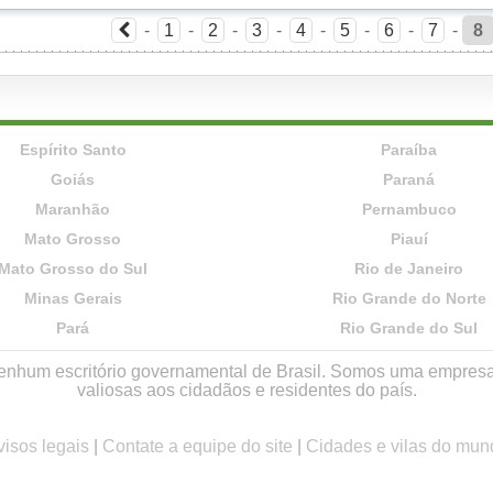
-
1
-
2
-
3
-
4
-
5
-
6
-
7
-
8
Espírito Santo
Paraíba
Goiás
Paraná
Maranhão
Pernambuco
Mato Grosso
Piauí
Mato Grosso do Sul
Rio de Janeiro
Minas Gerais
Rio Grande do Norte
Pará
Rio Grande do Sul
r nenhum escritório governamental de Brasil. Somos uma empres
valiosas aos cidadãos e residentes do país.
visos legais
|
Contate a equipe do site
|
Cidades e vilas do mun