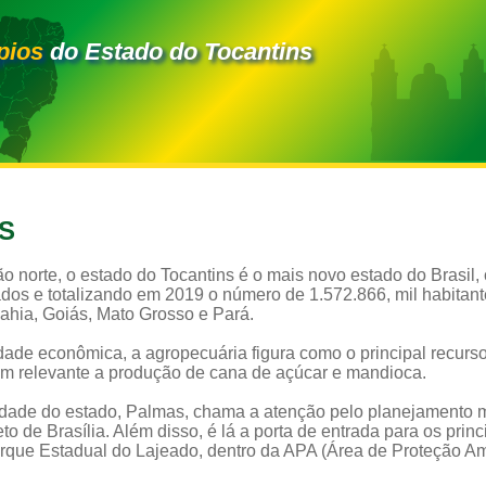
pios
do Estado do Tocantins
S
o norte, o estado do Tocantins é o mais novo estado do Brasil, 
dos e totalizando em 2019 o número de 1.572.866, mil habitante
ahia, Goiás, Mato Grosso e Pará.
dade econômica, a agropecuária figura como o principal recurso
ém relevante a produção de cana de açúcar e mandioca.
cidade do estado, Palmas, chama a atenção pelo planejamento m
o de Brasília. Além disso, é lá a porta de entrada para os princi
rque Estadual do Lajeado, dentro da APA (Área de Proteção Am