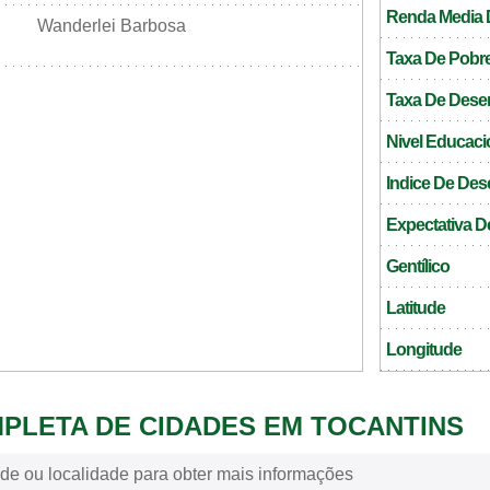
Renda Media D
Wanderlei Barbosa
Taxa De Pobr
Taxa De Des
Nivel Educaci
Indice De De
Expectativa D
Gentílico
Latitude
Longitude
MPLETA DE CIDADES EM TOCANTINS
de ou localidade para obter mais informações