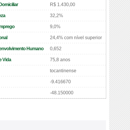
omiciliar
R$ 1.430,00
eza
32,2%
emprego
9,0%
onal
24,4% com nível superior
senvolvimento Humano
0,652
e Vida
75,8 anos
tocantinense
-9.416670
-48.150000